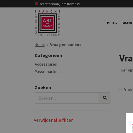
secretariaat@art-frame.nl
BLOG
BRANC
Home
Vraag en aanbod
Categorieën
Vr
Accessoires
Hier vi
Passe-partout
Zoeken
0 Prod
Verwijder alle filter