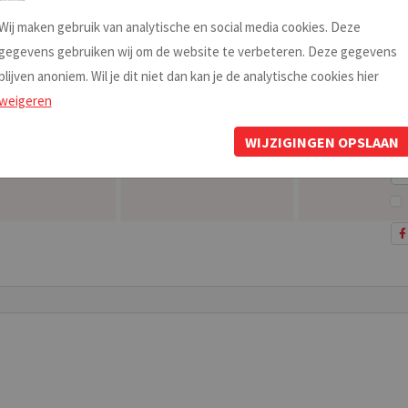
■ ■ ■
Wij maken gebruik van analytische en social media cookies. Deze
gegevens gebruiken wij om de website te verbeteren. Deze gegevens
blijven anoniem. Wil je dit niet dan kan je de analytische cookies hier
SERVICE
BL
weigeren
Het team
Vol
Lijstenmakers op kaart
laa
WIJZIGINGEN OPSLAAN