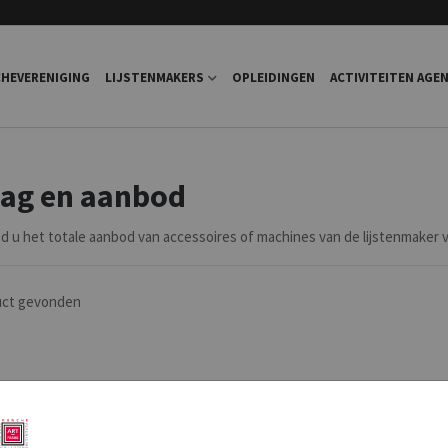
HEVERENIGING
LIJSTENMAKERS
OPLEIDINGEN
ACTIVITEITEN AGE
aag en aanbod
nd u het totale aanbod van accessoires of machines van de lijstenmaker v
uct
gevonden