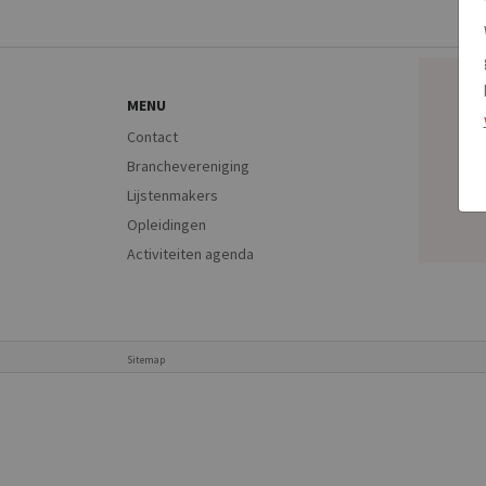
MENU
Contact
Branchevereniging
Lijstenmakers
Opleidingen
Activiteiten agenda
Sitemap