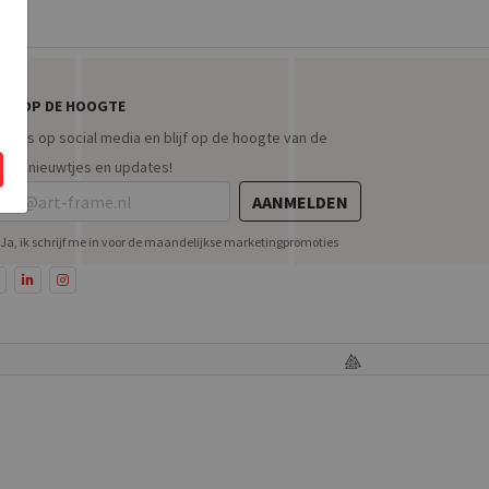
 ■ ■
IJF OP DE HOOGTE
g ons op social media en blijf op de hoogte van de
tste nieuwtjes en updates!
AANMELDEN
Ja, ik schrijf me in voor de maandelijkse marketingpromoties