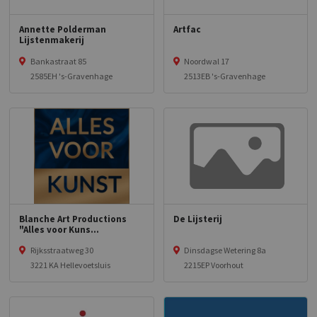
Annette Polderman
Artfac
Lijstenmakerij
Bankastraat 85
Noordwal 17
2585EH 's-Gravenhage
2513EB 's-Gravenhage
Blanche Art Productions
De Lijsterij
"Alles voor Kuns...
Rijksstraatweg 30
Dinsdagse Wetering 8a
3221 KA Hellevoetsluis
2215EP Voorhout