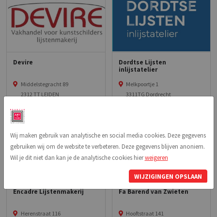
Devire
Dordtse Lijsten
inlijstatelier
Middelstegracht 89
Melkpoortje 1
2312 TT LEIDEN
3311TG Dordrecht
Wij maken gebruik van analytische en social media cookies. Deze gegevens
gebruiken wij om de website te verbeteren. Deze gegevens blijven anoniem.
Wil je dit niet dan kan je de analytische cookies hier
weigeren
WIJZIGINGEN OPSLAAN
Encadre Lijstenmakerij
Fa Barend van Zwieten
Herenstraat 116
Hooftstraat 141