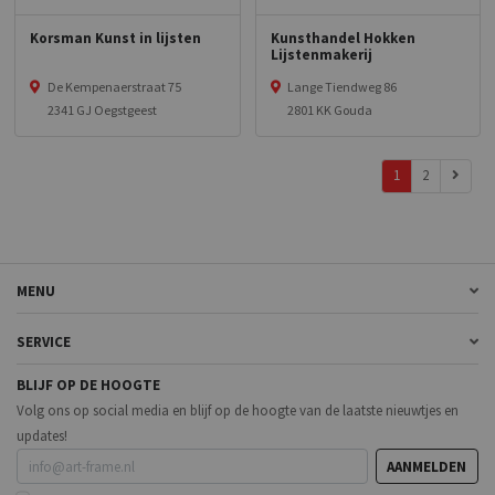
Korsman Kunst in lijsten
Kunsthandel Hokken
Lijstenmakerij
De Kempenaerstraat 75
Lange Tiendweg 86
2341 GJ Oegstgeest
2801 KK Gouda
1
2
MENU
SERVICE
BLIJF OP DE HOOGTE
Volg ons op social media en blijf op de hoogte van de laatste nieuwtjes en
updates!
AANMELDEN