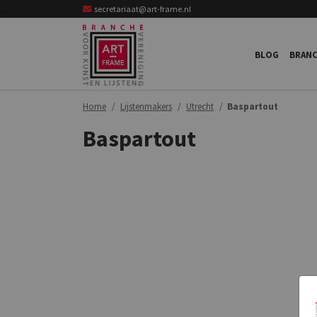
secretariaat@art-frame.nl
BLOG
BRANC
Home
Lijstenmakers
Utrecht
Baspartout
Baspartout