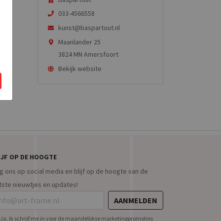
033-4566558
kunst@baspartout.nl
Maanlander 25
 ■ ■
3824 MN Amersfoort
Bekijk website
IJF OP DE HOOGTE
g ons op social media en blijf op de hoogte van de
tste nieuwtjes en updates!
AANMELDEN
Ja, ik schrijf me in voor de maandelijkse marketingpromoties