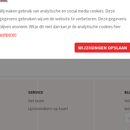
Wij maken gebruik van analytische en social media cookies. Deze
gegevens gebruiken wij om de website te verbeteren. Deze gegevens
blijven anoniem. Wil je dit niet dan kan je de analytische cookies hier
■ ■ ■
weigeren
WIJZIGINGEN OPSLAAN
SERVICE
BL
Het team
Vol
Lijstenmakers op kaart
laa