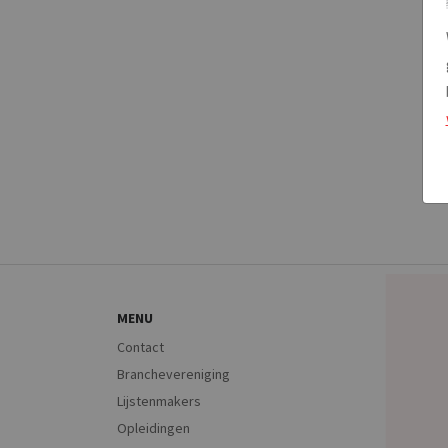
MENU
Contact
Branchevereniging
Lijstenmakers
Opleidingen