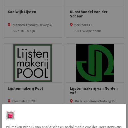
Koolwijk Lijsten
Kunsthandel van der
Schaar
Zutphen-Emmerikseweg 32
Beekpark 11
7227 DM Toldijk
7311 BZ Apeldoorn
Lijstenmakerij Pool
Lijstenmakerij van Norden
vof
Bloemstraat 28
Jhr. N. van Rosenthalweg 25
8081CW Elburg
6862 ZR Oosterbeek
Wij maken gebruik van analytische en social media cookies. Deze gegevens