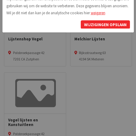
gebruiken wij om de website te verbeteren. Deze gegevens blijven anoniem.
Wil je dit niet dan kan je de analytische cookies hier
weigeren
WIJZIGINGEN OPSLAAN
Lijstenshop Vogel
Melchior Lijsten
Polsbroekpassage 42
Rijksstraatweg 63
7201 CA Zutphen
4194 SK Meteren
Vogel lijsten en
Kunstuitleen
Polsbroekpassage 42