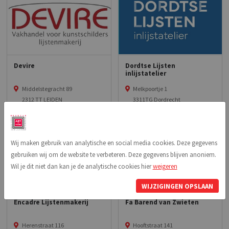
Devire
Dordtse Lijsten
inlijstatelier
Middelstegracht 89
Melkpoortje 1
2312 TT LEIDEN
3311TG Dordrecht
Wij maken gebruik van analytische en social media cookies. Deze gegevens
gebruiken wij om de website te verbeteren. Deze gegevens blijven anoniem.
Wil je dit niet dan kan je de analytische cookies hier
weigeren
WIJZIGINGEN OPSLAAN
Encadre Lijstenmakerij
Fa Barend van Zwieten
Herenstraat 116
Hooftstraat 141