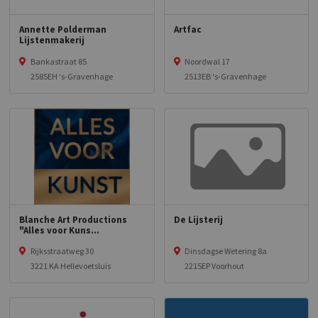
Annette Polderman
Artfac
Lijstenmakerij
Bankastraat 85
Noordwal 17
2585EH 's-Gravenhage
2513EB 's-Gravenhage
Blanche Art Productions
De Lijsterij
"Alles voor Kuns...
Rijksstraatweg 30
Dinsdagse Wetering 8a
3221 KA Hellevoetsluis
2215EP Voorhout