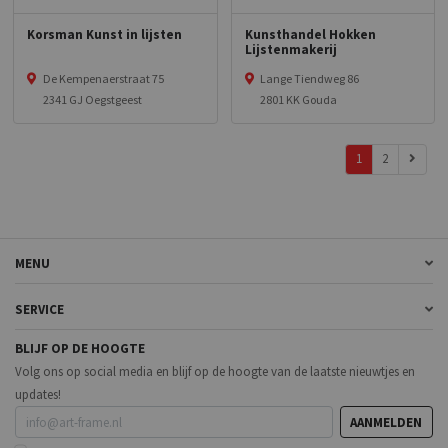
Korsman Kunst in lijsten
Kunsthandel Hokken
Lijstenmakerij
De Kempenaerstraat 75
Lange Tiendweg 86
2341 GJ Oegstgeest
2801 KK Gouda
1
2
MENU
SERVICE
BLIJF OP DE HOOGTE
Volg ons op social media en blijf op de hoogte van de laatste nieuwtjes en
updates!
AANMELDEN