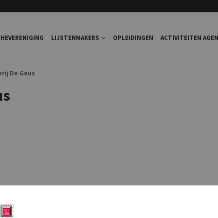
HEVERENIGING
LIJSTENMAKERS
OPLEIDINGEN
ACTIVITEITEN AGE
erij De Geus
us