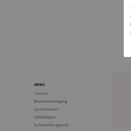
MENU
Contact
Branchevereniging
Lijstenmakers
Opleidingen
Activiteiten agenda