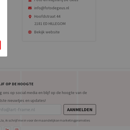
info@fotodegeus.nl
Hoofdstraat 44
 ■ ■
2181 ED HILLEGOM
Bekijk website
IJF OP DE HOOGTE
g ons op social media en blijf op de hoogte van de
tste nieuwtjes en updates!
AANMELDEN
Ja, ik schrijf me in voor de maandelijkse marketingpromoties