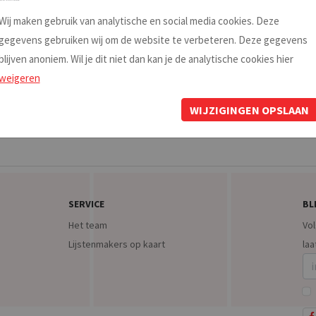
Wij maken gebruik van analytische en social media cookies. Deze
gegevens gebruiken wij om de website te verbeteren. Deze gegevens
■ ■ ■
blijven anoniem. Wil je dit niet dan kan je de analytische cookies hier
weigeren
WIJZIGINGEN OPSLAAN
SERVICE
BL
Het team
Vol
Lijstenmakers op kaart
laa