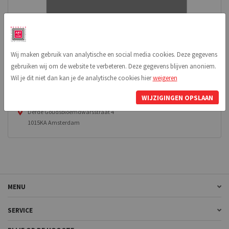
Wij maken gebruik van analytische en social media cookies. Deze gegevens
Informatie
gebruiken wij om de website te verbeteren. Deze gegevens blijven anoniem.
Wil je dit niet dan kan je de analytische cookies hier
weigeren
Mokums Lijssie
WIJZIGINGEN OPSLAAN
0633660627
Derde Goudsbloemdwarsstraat 4
1015KA Amsterdam
MENU
SERVICE