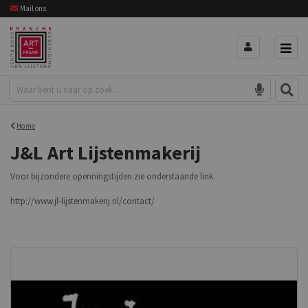
Mail ons
Home
J&L Art Lijstenmakerij
Voor bijzondere openningstijden zie onderstaande link.
http://www.jl-lijstenmakerij.nl/contact/