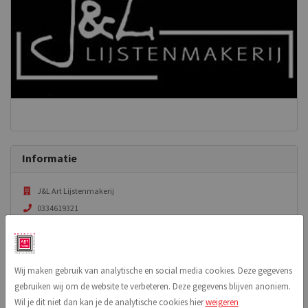
Informatie
J&L Art Lijstenmakerij
0334619321
mail@jl-lijstenmakerij.com
Kamp 14
3811 AR Amersfoort
Wij maken gebruik van analytische en social media cookies. Deze gegevens
Bekijk website
gebruiken wij om de website te verbeteren. Deze gegevens blijven anoniem.
Wil je dit niet dan kan je de analytische cookies hier
weigeren