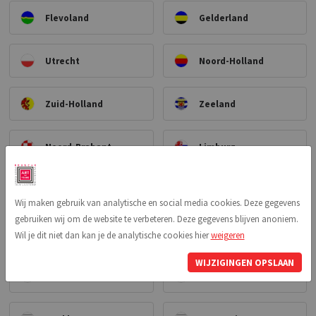
Flevoland
Gelderland
Utrecht
Noord-Holland
Zuid-Holland
Zeeland
Noord-Brabant
Limburg
Art-frame
Accessoires
Wij maken gebruik van analytische en social media cookies. Deze gegevens
gebruiken wij om de website te verbeteren. Deze gegevens blijven anoniem.
Glas
Ophangsystemen
Wil je dit niet dan kan je de analytische cookies hier
weigeren
WIJZIGINGEN OPSLAAN
Passe-partout
Spieramen