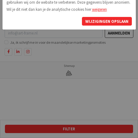
gebruiken wij om de website te verbeteren. Deze gegevens blijven anoniem.
Wil je dit niet dan kan je de analytische cookies hier
weigeren
BLIJF OP DE HOOGTE
Volg ons op social media en blijf op de hoogte van de laatste nieuwtjes en
WIJZIGINGEN OPSLAAN
updates!
AANMELDEN
Ja, ik schrijf me in voor de maandelijkse marketingpromoties
Sitemap
FILTER