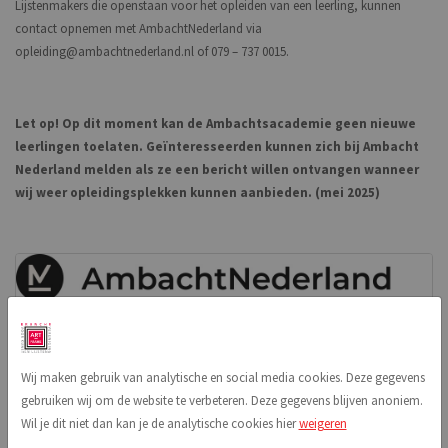
Lijstenmakers die openstaan voor het opleiden van een leerling, kunnen
contact opnemen met AmbachtNederland via
opleiding@ambachtnederland.nl of 079 – 737 0015.
Let op! Op dit moment kan de Ambachtsacademie geen nieuwe
leerlingen toelaten. Geïnteresseerden kunnen zich bij Ambacht
Nederland melden als ze een bericht willen ontvangen wanneer
wij weer opleidingsplekken kunnen aanbieden. (mei 2025)
Wij maken gebruik van analytische en social media cookies. Deze gegevens
gebruiken wij om de website te verbeteren. Deze gegevens blijven anoniem.
Wil je dit niet dan kan je de analytische cookies hier
weigeren