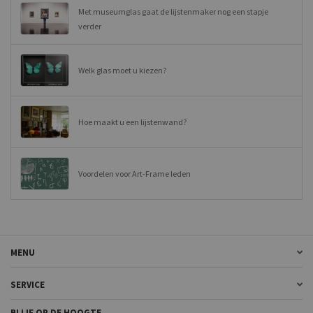
Met museumglas gaat de lijstenmaker nog een stapje
verder
Welk glas moet u kiezen?
Hoe maakt u een lijstenwand?
Voordelen voor Art-Frame leden
MENU
SERVICE
BLIJF OP DE HOOGTE