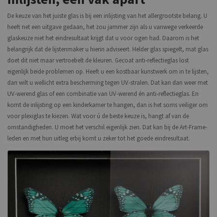
De keuze van het juiste glas is bij een inlijsting van het allergrootste belang. U
heeft net een uitgave gedaan, het zou jammer zijn als u vanwege verkeerde
glaskeuze niet het eindresultaat krijgt dat u voor ogen had. Daarom is het
belangrijk dat de lijstenmaker u hierin adviseert. Helder glas spiegelt, mat glas
doet dit niet maar vertroebelt de kleuren. Gecoat anti-reflectieglas lost
eigenlijk beide problemen op. Heeft u een kostbaar kunstwerk om in te lijsten,
dan wilt u wellicht extra bescherming tegen UV-stralen. Dat kan dan weer met
UV-werend glas of een combinatie van UV-werend én anti-reflectieglas. En
komt de inlijsting op een kinderkamer te hangen, dan is het soms veiliger om
voor plexiglas te kiezen. Wat voor ú de beste keuze is, hangt af van de
omstandigheden. U moet het verschil eigenlijk zien. Dat kan bij de Art-Frame-
leden en met hun uitleg erbij komt u zeker tot het goede eindresultaat.