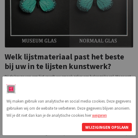
Welk lijstmateriaal past het beste
bij uw in te lijsten kunstwerk?
Bij de keuze van een lijst speelt uw smaak zeker een belangrijke rol. Maar wat
niet vergeten mag worden is dat de lijst qua stijl past bij het werk. De lijst moet
het werk completeren en niet de boventoon gaan voeren. Een Rembrandt in
een aluminium lijst zal over het algemeen geen goed idee zijn, het maakt
Wij maken gebruik van analytische en social media cookies. Deze gegevens
geen geheel. Een schilderij van uw huisdier is wellicht mooier in een
gebruiken wij om de website te verbeteren. Deze gegevens blijven anoniem.
natuurlijke lijst. Moet er wel of juist geen passe-partout gebruikt worden. En
Wil je dit niet dan kan je de analytische cookies hier
weigeren
zo zijn er veel dingen om op te letten bij de keuze van een lijst. De
lijstenmakers binnen Art-Frame zullen u attenderen op zaken waar u zelf niet
WIJZIGINGEN OPSLAAN
zo snel aan zou hebben gedacht. Zij kunnen u dan ook een echt advies op