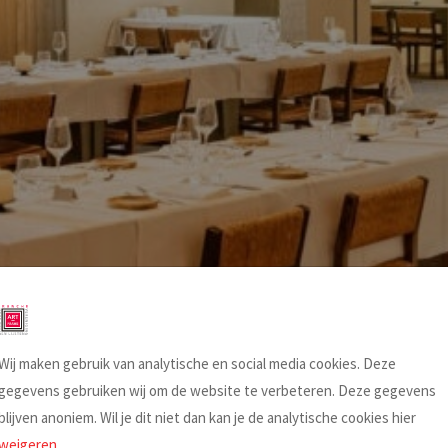
t Frame
Wij maken gebruik van analytische en social media cookies. Deze
 de najaarsbijeenkomst
gegevens gebruiken wij om de website te verbeteren. Deze gegevens
er informatie volgt later
blijven anoniem. Wil je dit niet dan kan je de analytische cookies hier
weigeren