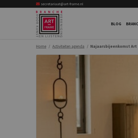
secretariaat@art-frame.nl
BLOG
BRANC
Home
Activiteiten agenda
Najaarsbijeenkomst Art