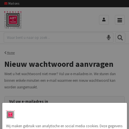
Mail ons
Home
Nieuw wachtwoord aanvragen
Weet u het wachtwoord niet meer? Vul uw e-mailadres in. We sturen dan
binnen enkele minuten een e-mail waarmee een nieuw wachtwoord kan
worden aangemaakt.
Vul uw e-mailadres in
E-mailadres
Wij maken gebruik van analytische en social media cookies. Deze gegevens