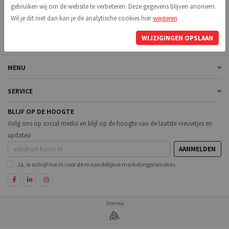
gebruiken wij om de website te verbeteren. Deze gegevens blijven anoniem.
NIEUW WACHTWOORD AANVRAGEN
Wil je dit niet dan kan je de analytische cookies hier
weigeren
WIJZIGINGEN OPSLAAN
MENU
SERVICE
BLIJF OP DE HOOGTE
Volg ons op social media en blijf op de hoogte van de laatste nieuwtjes en
updates!
AANMELDEN
Ja, ik schrijf me in voor de maandelijkse marketingpromoties
Sitemap