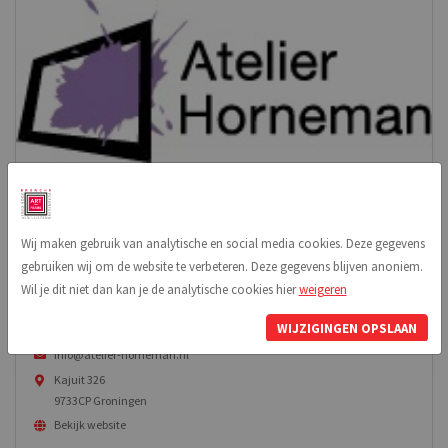
Wij maken gebruik van analytische en social media cookies. Deze gegevens
Informatie
gebruiken wij om de website te verbeteren. Deze gegevens blijven anoniem.
Wil je dit niet dan kan je de analytische cookies hier
weigeren
Atelier Horneman
WIJZIGINGEN OPSLAAN
050 750 3467
info@atelier-horneman.nl
Kajuit 326
9733CP Groningen
Bekijk website