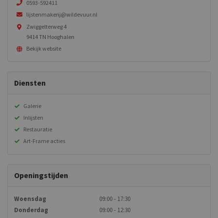
0593-592411
lijstenmakerij@wildevuur.nl
Zwiggelterweg 4
9414 TN Hooghalen
Bekijk website
Diensten
Galerie
Inlijsten
Restauratie
Art-Frame acties
Openingstijden
Woensdag
09:00 - 17:30
Donderdag
09:00 - 12:30