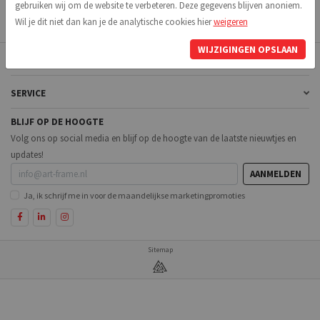
gebruiken wij om de website te verbeteren. Deze gegevens blijven anoniem.
Wil je dit niet dan kan je de analytische cookies hier
weigeren
WIJZIGINGEN OPSLAAN
MENU
SERVICE
BLIJF OP DE HOOGTE
Volg ons op social media en blijf op de hoogte van de laatste nieuwtjes en
updates!
AANMELDEN
Ja, ik schrijf me in voor de maandelijkse marketingpromoties
Sitemap