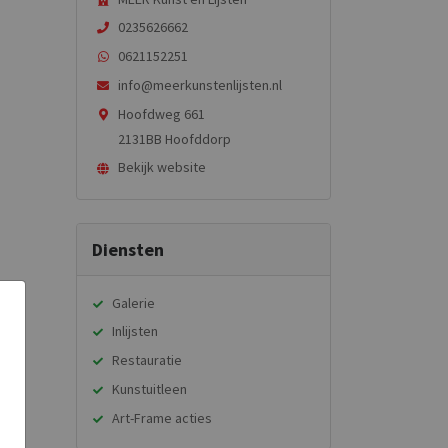
0235626662
0621152251
info@meerkunstenlijsten.nl
Hoofdweg 661
2131BB Hoofddorp
Bekijk website
Diensten
Galerie
Inlijsten
Restauratie
Kunstuitleen
Art-Frame acties