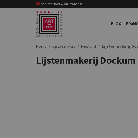
secretariaat@art-frame.nl
BLOG
BRANC
Home
Lijstenmakers
Friesland
Lijstenmakerij D
Lijstenmakerij Dockum