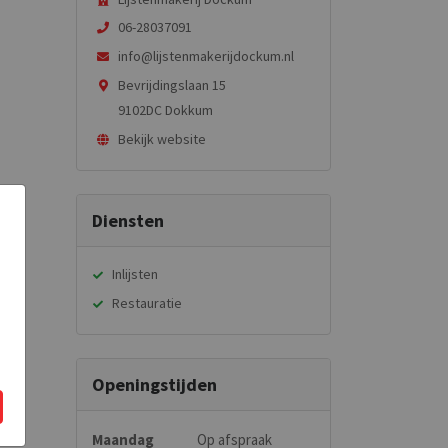
06-28037091
info@lijstenmakerijdockum.nl
Bevrijdingslaan 15
9102DC Dokkum
Bekijk website
Diensten
Inlijsten
Restauratie
Openingstijden
Maandag
Op afspraak