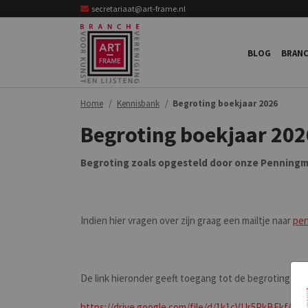
secretariaat@art-frame.nl
BLOG
BRANC
Home
Kennisbank
Begroting boekjaar 2026
Begroting boekjaar 202
Begroting zoals opgesteld door onze Penningm
Indien hier vragen over zijn graag een mailtje naar
pen
De link hieronder geeft toegang tot de begroting
https://drive.google.com/file/d/1k1cVUr5PkBFkf