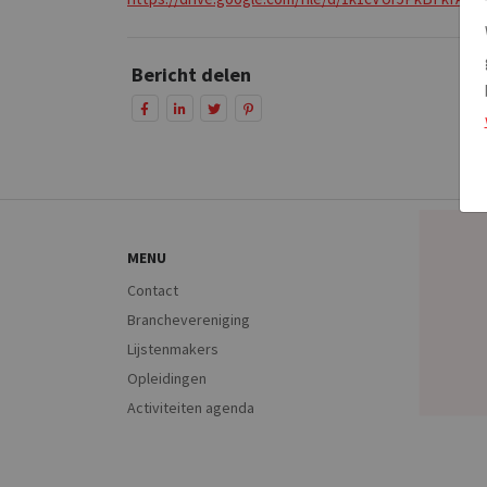
Bericht delen
MENU
Contact
Branchevereniging
Lijstenmakers
Opleidingen
Activiteiten agenda