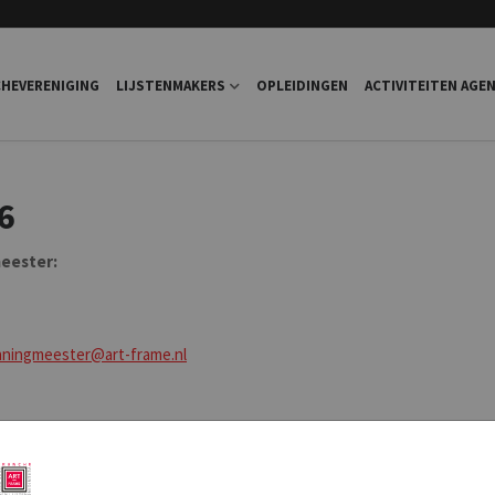
HEVERENIGING
LIJSTENMAKERS
OPLEIDINGEN
ACTIVITEITEN AGE
6
eester:
ningmeester@art-frame.nl
ACbXGTDc5VlqBgZEWDn/view?usp=sharing